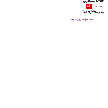
SW14 مسافرتی
10
%
6,000,000
5,350,000
افزودن به سبد