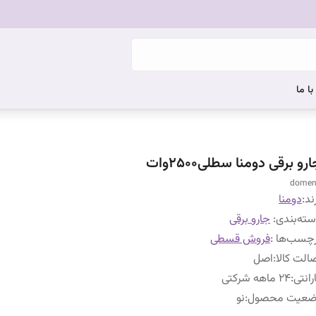
ا ما
رو برقی دومنا سطلی2500وات
dome
ند:
دومنا
ته‌بندی
:
جارو برقی
چسب‌ها :
فروش قسطی
الت کالا
:
اصل
رانتی
:
24 ماهه شرکتی
ضعیت محصول
:
نو