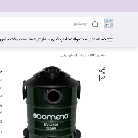
دسته‌بندی محصولات
خانه
پیگیری سفارش
همه محصولات
تماس ب
پرشین کالا(ایران کالا)
/
جارو برقی
جا
na
بر
دس
بر
اص
ګا
و