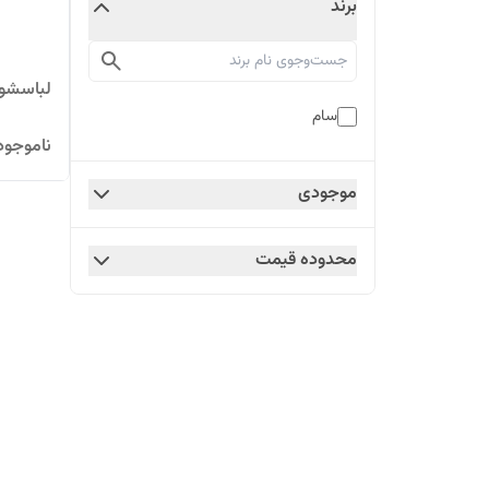
برند
لباسشویی 435
سام
ناموجود
موجودی
محدوده قیمت