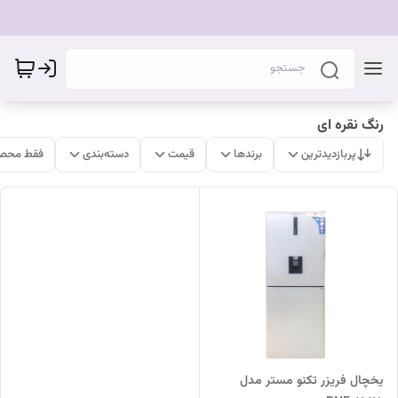
رنگ نقره ای
پربازدیدترین
برندها
قیمت
دسته‌بندی
فقط محصو
یخچال فریزر تکنو مستر مدل