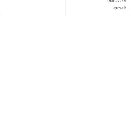
RNF-7025
ناموجود