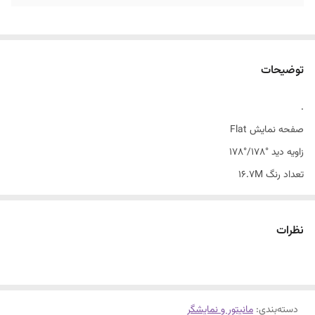
توضیحات
.
صفحه نمایش Flat
زاویه دید °178/°178
تعداد رنگ 16.7M
کیفیت تصویر FHD
نسبت تصویر 16:9
نظرات
دسته‌بندی
:
مانیتور و نمایشگر