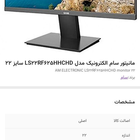
مانیتور سام الکترونیک مدل LS22RF625HHCHD سایز 22
AM ELECTRONIC LS22RF625HHCHD monitor 22
برند:
سام
مشخصات
اصالت کالا
اصلی
اندازه
22