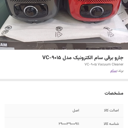
جارو برقی سام الکترونیک مدل VC-9015
VC-9015 Vacuum Cleaner
برند:
سام
مشخصات
اصالت کالا
اصل
شناسه کالا
2900039000911