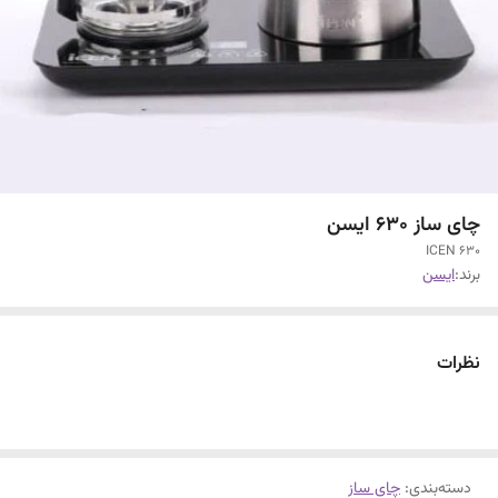
چای ساز 630 ایسن
ICEN 630
برند:
ایسن
نظرات
دسته‌بندی
:
چای ساز