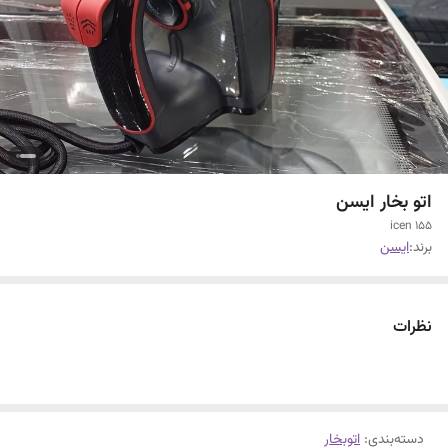
اتو بخار ایسن
icen 155
برند:
ایسن
نظرات
دسته‌بندی
:
اتوبخار