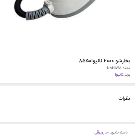
بخارشو 2000 نانیوا8550
NANIWA 8550
برند:
نانیوا
نظرات
دسته‌بندی
:
جاروبرقی