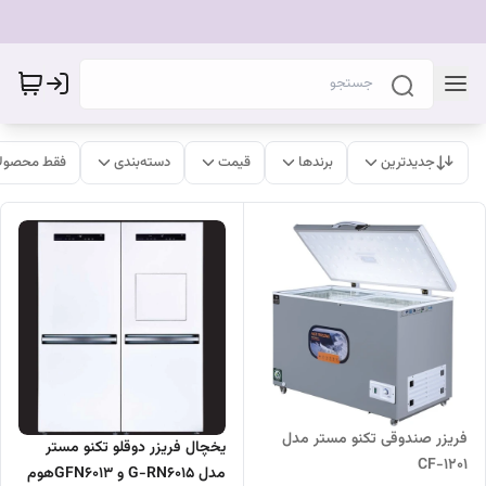
جدیدترین
برندها
قیمت
دسته‌بندی
فقط محصولا
فریزر صندوقی تکنو مستر مدل
یخچال فریزر دوقلو تکنو مستر
CF-1201
مدل G-RN6015 و GFN6013هوم