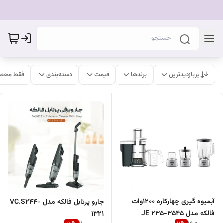
پربازدیدترین
برندها
قیمت
دسته‌بندی
فقط محصو
آبمیوه گیری چهارکاره 1200وات
جارو پرتابل فالکه مدل VC.S244-
فالکه مدل JE 235-3545
1321