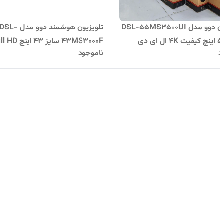
تلویزیون دوو مدل DSL-55MS3500UI
تلویزیون هوشمند دوو مدل DSL-
سایز ۵۵ اینچ کیفیت ۴K ال ای دی
43MS3000F سایز ۴۳ این
ناموجود
LED