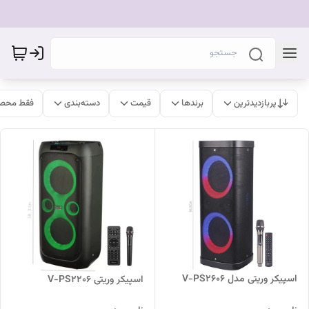
پربازدیدترین
برندها
قیمت
دسته‌بندی
فقط محصو
اسپیکر وریتی مدل V-PS2606
اسپیکر وریتی V-PS2206