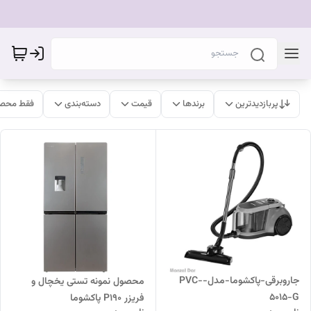
پربازدیدترین
برندها
قیمت
دسته‌بندی
فقط محصو
جاروبرقی-پاکشوما-مدل-PVC-
محصول نمونه تستی یخچال و
5015-G
فریزر P190 پاکشوما